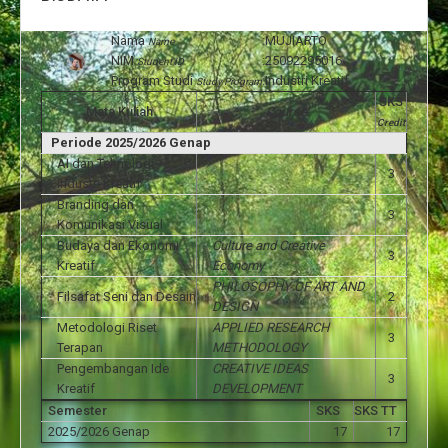
Nama
:
MUJIARTO
Name
NIM
:
25092295016
Student ID
Program Studi
:
Industri Kreatif
Study Program
SKS
Mata Kuliah
Course
Credit
Periode 2025/2026 Genap
AI dan Teknologi
3
Industri Kreatif
Branding dan
3
Komunikasi Visual
Budaya dan Ekonomi
Culture and Creative
3
Kreatif
Economy
PHILOSOPHY OF ART AND
Filsafat Seni dan Desain
2
DESIGN
Metodologi Riset
APPLIED RESEARCH
3
Terapan
METHODOLOGY
Pengembangan Ide
CREATIVE IDEAS
3
Kreatif
DEVELOPMENT
Semester
SKS
SKS TT
2025/2026 Genap
17
17