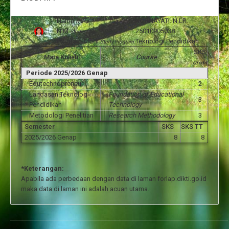
Nama
:
NURHAYATI. N.LR.
Name
NIM
:
25010905038
Student ID
Program Studi
:
Teknologi Pendidikan
Study Program
SKS
Mata Kuliah
Course
Credit
Periode 2025/2026 Genap
Edutechnopreneur
2
Landasan Teknologi
Foundation of Educational
3
Pendidikan
Technology
Metodologi Penelitian
Research Methodology
3
Semester
SKS
SKS TT
2025/2026 Genap
8
8
*Keterangan:
Apabila ada perbedaan dengan data di laman forlap.dikti.go.id
maka data di laman ini adalah acuan utama.