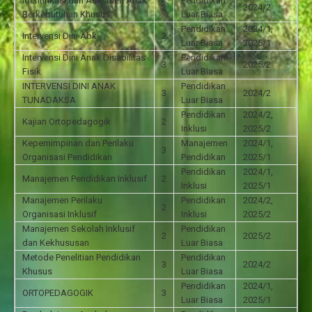
Identifikasi dan Asesmen Anak
Pendidikan
2
2024/2
Berkebutuhan Khusus
Luar Biasa
Pendidikan
2024/1,
Intervensi Dini Abk
2
Luar Biasa
2025/1
Intervensi Dini Anak Disabilitas
Pendidikan
3
2025/2
Fisik
Luar Biasa
INTERVENSI DINI ANAK
Pendidikan
3
2024/2
TUNADAKSA
Luar Biasa
Pendidikan
2024/2,
Kajian Ortopedagogik
2
Inklusi
2025/2
Kepemimpinan dan Perilaku
Manajemen
2024/1,
3
Organisasi Pendidikan
Pendidikan
2025/1
Pendidikan
2024/1,
Manajemen Pendidikan Inklusif
2
Inklusi
2025/1
Manajemen Perilaku
Pendidikan
2024/2,
2
Organisasi Inklusif
Inklusi
2025/2
Manajemen Sekolah Inklusif
Pendidikan
2
2025/2
dan Kekhususan
Luar Biasa
Metode Penelitian Pendidikan
Pendidikan
3
2024/2
Khusus
Luar Biasa
Pendidikan
2024/1,
ORTOPEDAGOGIK
3
Luar Biasa
2025/1