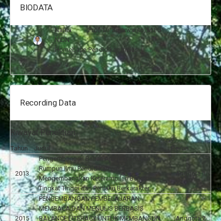
BIODATA
Nama
:
Prof. Dr. Sujarwanto, M.Pd.
NIDN
:
Homebase
:
Pendidikan Inklusi
Recording Data
Riwayat Penelitian
Tahun
Judul
Peran
Pengembangan Bahan Ajar Mata Kuliah
Rumpun Ilmu Pendidikan untuk
2013
Anggota 1
Mengembangkan Keterampilan Berpikir
Tingkat Tinggi dan Perilaku Berkarakter
PENGEMBANGAN PEMBELAJARAN
MEMBACA DAN MENULIS BERBASIS
2015
BALANCE LITERACY UNTUK MEMBANGUN
Anggota 2