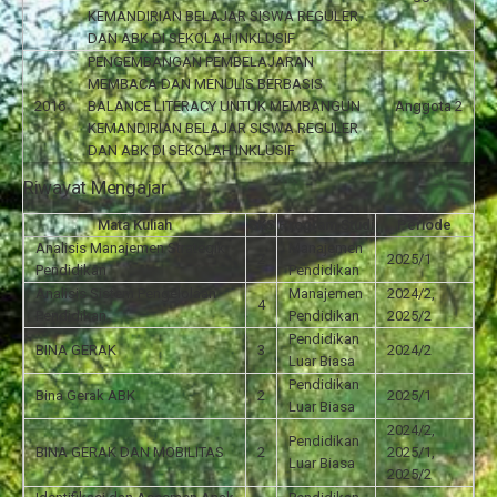
KEMANDIRIAN BELAJAR SISWA REGULER
DAN ABK DI SEKOLAH INKLUSIF
PENGEMBANGAN PEMBELAJARAN
MEMBACA DAN MENULIS BERBASIS
2016
BALANCE LITERACY UNTUK MEMBANGUN
Anggota 2
KEMANDIRIAN BELAJAR SISWA REGULER
DAN ABK DI SEKOLAH INKLUSIF
Riwayat Mengajar
Mata Kuliah
SKS
Program Studi
Periode
Analisis Manajemen Strategik
Manajemen
2
2025/1
Pendidikan
Pendidikan
Analisis Sistem Pengelolaan
Manajemen
2024/2,
4
Pendidikan
Pendidikan
2025/2
Pendidikan
BINA GERAK
3
2024/2
Luar Biasa
Pendidikan
Bina Gerak ABK
2
2025/1
Luar Biasa
2024/2,
Pendidikan
BINA GERAK DAN MOBILITAS
2
2025/1,
Luar Biasa
2025/2