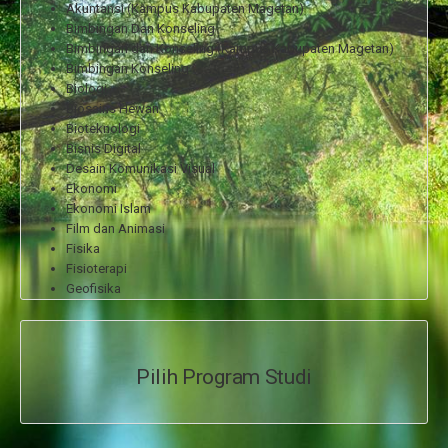
Akuntansi (Kampus Kabupaten Magetan)
Bimbingan Dan Konseling
Bimbingan dan Konseling (Kampus Kabupaten Magetan)
Bimbingan Konseling
Biologi
Biosains Hewan
Bioteknologi
Bisnis Digital
Desain Komunikasi Visual
Ekonomi
Ekonomi Islam
Film dan Animasi
Fisika
Fisioterapi
Geofisika
Gizi
Hubungan Internasional
Hukum
Ilmu Administrasi Negara
Pilih Program Studi
Ilmu Administrasi Negara (Kampus Kabupaten Magetan)
Ilmu Hukum
Ilmu Hukum (Kampus Kabupaten Magetan)