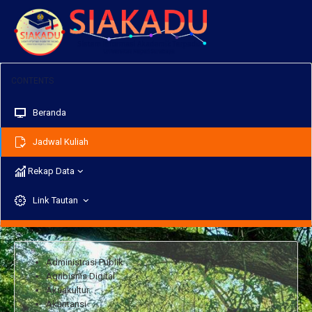
Beranda
Jadwal Kuliah
Rekap Data
Link Tautan
Administrasi Publik
Agribisnis Digital
Akuakultur
Akuntansi