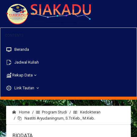
Beranda
Jadwal Kuliah
Rekap Data
Link Tautan
Home
Program Studi
Kedokteran
Nastiti Aryudaningrum, S.Tr.Keb., M.Keb.
BIODATA