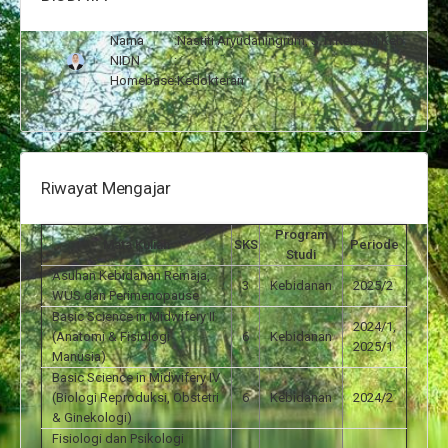
Nama
:
Nastiti Aryudaningrum, S.Tr.Keb., M.Keb.
NIDN
:
Homebase
:
Kedokteran
Riwayat Mengajar
Program
Mata Kuliah
SKS
Periode
Studi
Asuhan Kebidanan Remaja,
3
Kebidanan
2025/2
WUS dan Perimenopause
Basic Science in Midwifery II
2024/1,
(Anatomi & Fisiologi
6
Kebidanan
2025/1
Manusia)
Basic Science in Midwifery IV
(Biologi Reproduksi, Obstetri
6
Kebidanan
2024/2
& Ginekologi)
Fisiologi dan Psikologi