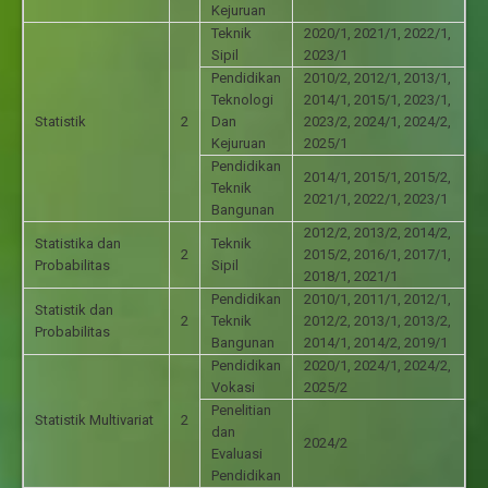
Kejuruan
Teknik
2020/1, 2021/1, 2022/1,
Sipil
2023/1
Pendidikan
2010/2, 2012/1, 2013/1,
Teknologi
2014/1, 2015/1, 2023/1,
Statistik
2
Dan
2023/2, 2024/1, 2024/2,
Kejuruan
2025/1
Pendidikan
2014/1, 2015/1, 2015/2,
Teknik
2021/1, 2022/1, 2023/1
Bangunan
2012/2, 2013/2, 2014/2,
Statistika dan
Teknik
2
2015/2, 2016/1, 2017/1,
Probabilitas
Sipil
2018/1, 2021/1
Pendidikan
2010/1, 2011/1, 2012/1,
Statistik dan
2
Teknik
2012/2, 2013/1, 2013/2,
Probabilitas
Bangunan
2014/1, 2014/2, 2019/1
Pendidikan
2020/1, 2024/1, 2024/2,
Vokasi
2025/2
Penelitian
Statistik Multivariat
2
dan
2024/2
Evaluasi
Pendidikan