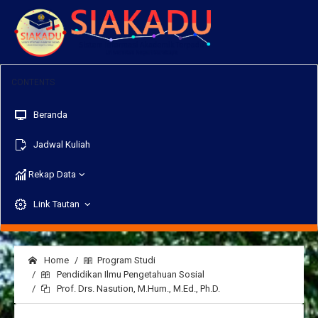
Beranda
Jadwal Kuliah
Rekap Data
Link Tautan
Home
Program Studi
Pendidikan Ilmu Pengetahuan Sosial
Prof. Drs. Nasution, M.Hum., M.Ed., Ph.D.