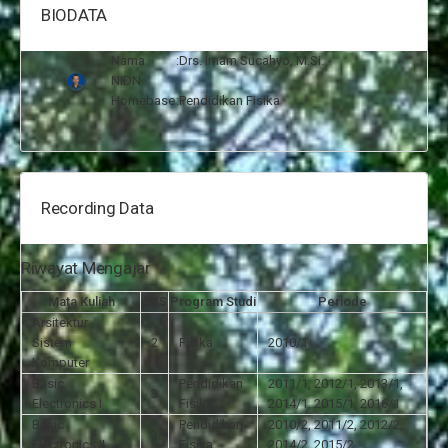
BIODATA
Nama
:
Drs. Imam Sucahyo, M.Si.
NIDN
:
Homebase
:
Pendidikan Fisika
Recording Data
Riwayat Mengajar
Mata Kuliah
SKS
Program Studi
Periode
Arsitektur
Sistem
2
Fisika
2010/1
Komputer
Basic
Pendidikan
2011/1, 2012/1, 2013/1,
3
Electronics I
Fisika
2014/1, 2015/1, 2016/1
Basic
Pendidikan
2010/2, 2011/2, 2012/2,
3
Electronics II
Fisika
2014/2, 2015/2