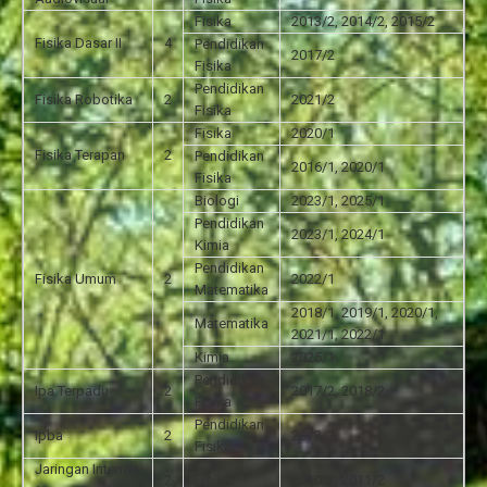
Fisika
2013/2, 2014/2, 2015/2
Fisika Dasar II
4
Pendidikan
2017/2
Fisika
Pendidikan
Fisika Robotika
2
2021/2
Fisika
Fisika
2020/1
Fisika Terapan
2
Pendidikan
2016/1, 2020/1
Fisika
Biologi
2023/1, 2025/1
Pendidikan
2023/1, 2024/1
Kimia
Pendidikan
Fisika Umum
2
2022/1
Matematika
2018/1, 2019/1, 2020/1,
Matematika
2021/1, 2022/1
Kimia
2025/1
Pendidikan
Ipa Terpadu
2
2017/2, 2018/2
Fisika
Pendidikan
Ipba
2
2012/2
Fisika
Jaringan Internet
2
Fisika
2010/2, 2011/2