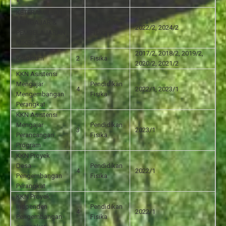
*
KETERAMPILAN
MENGAJAR &
Pendidikan
2
2022/2, 2024/2
PEMBELAJARAN
Fisika
MIKRO
2017/2, 2018/2, 2019/2,
Kolokium
2
Fisika
2020/2, 2021/2
KKN Asistensi
Mengajar
Pendidikan
4
2022/1, 2023/1
Mengembangan
Fisika
Perangkat
KKN Asistensi
Mengajar
Pendidikan
3
2023/1
Perancangan
Fisika
Program
KKN Proyek
Desa
Pendidikan
4
2022/1
Pengembangan
Fisika
Perangkat
KKN Proyek
indpenden
Pendidikan
4
2022/1
Pengembangan
Fisika