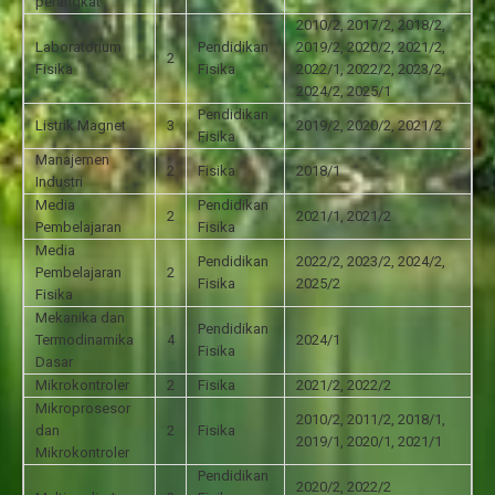
perangkat
2010/2, 2017/2, 2018/2,
Laboratorium
Pendidikan
2019/2, 2020/2, 2021/2,
2
Fisika
Fisika
2022/1, 2022/2, 2023/2,
2024/2, 2025/1
Pendidikan
Listrik Magnet
3
2019/2, 2020/2, 2021/2
Fisika
Manajemen
2
Fisika
2018/1
Industri
Media
Pendidikan
2
2021/1, 2021/2
Pembelajaran
Fisika
Media
Pendidikan
2022/2, 2023/2, 2024/2,
Pembelajaran
2
Fisika
2025/2
Fisika
Mekanika dan
Pendidikan
Termodinamika
4
2024/1
Fisika
Dasar
Mikrokontroler
2
Fisika
2021/2, 2022/2
Mikroprosesor
2010/2, 2011/2, 2018/1,
dan
2
Fisika
2019/1, 2020/1, 2021/1
Mikrokontroler
Pendidikan
2020/2, 2022/2