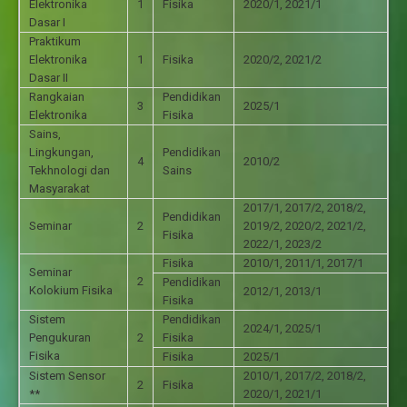
Elektronika
1
Fisika
2020/1, 2021/1
Dasar I
Praktikum
Elektronika
1
Fisika
2020/2, 2021/2
Dasar II
Rangkaian
Pendidikan
3
2025/1
Elektronika
Fisika
Sains,
Lingkungan,
Pendidikan
4
2010/2
Tekhnologi dan
Sains
Masyarakat
2017/1, 2017/2, 2018/2,
Pendidikan
Seminar
2
2019/2, 2020/2, 2021/2,
Fisika
2022/1, 2023/2
Fisika
2010/1, 2011/1, 2017/1
Seminar
2
Pendidikan
Kolokium Fisika
2012/1, 2013/1
Fisika
Sistem
Pendidikan
2024/1, 2025/1
Pengukuran
2
Fisika
Fisika
Fisika
2025/1
Sistem Sensor
2010/1, 2017/2, 2018/2,
2
Fisika
**
2020/1, 2021/1