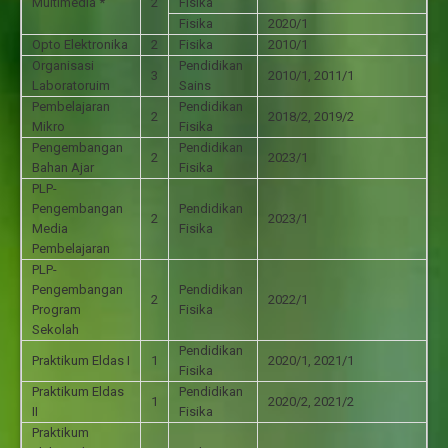
Multimedia *
2
Fisika
Fisika
2020/1
Opto Elektronika
2
Fisika
2010/1
Organisasi
Pendidikan
3
2010/1, 2011/1
Laboratoruim
Sains
Pembelajaran
Pendidikan
2
2018/2, 2019/2
Mikro
Fisika
Pengembangan
Pendidikan
2
2023/1
Bahan Ajar
Fisika
PLP-
Pengembangan
Pendidikan
2
2023/1
Media
Fisika
Pembelajaran
PLP-
Pengembangan
Pendidikan
2
2022/1
Program
Fisika
Sekolah
Pendidikan
Praktikum Eldas I
1
2020/1, 2021/1
Fisika
Praktikum Eldas
Pendidikan
1
2020/2, 2021/2
II
Fisika
Praktikum