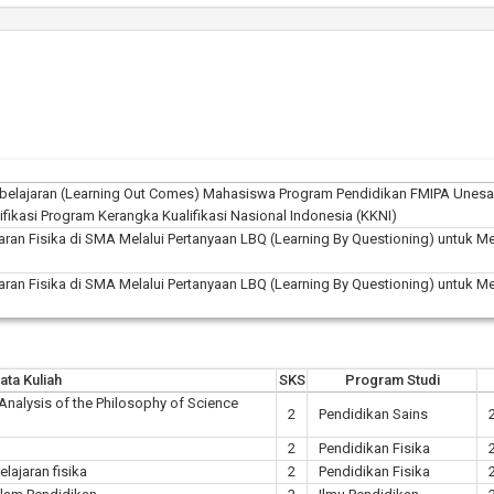
mbelajaran (Learning Out Comes) Mahasiswa Program Pendidikan FMIPA Unesa
fikasi Program Kerangka Kualifikasi Nasional Indonesia (KKNI)
an Fisika di SMA Melalui Pertanyaan LBQ (Learning By Questioning) untuk M
an Fisika di SMA Melalui Pertanyaan LBQ (Learning By Questioning) untuk M
ata Kuliah
SKS
Program Studi
(Analysis of the Philosophy of Science
2
Pendidikan Sains
2
Pendidikan Fisika
elajaran fisika
2
Pendidikan Fisika