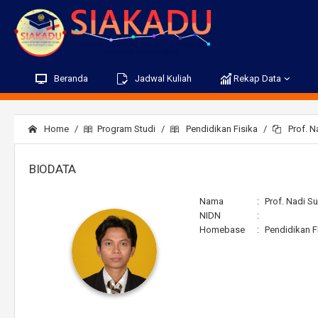
Beranda
Jadwal Kuliah
Rekap Data
Home
Program Studi
Pendidikan Fisika
Prof. Na
BIODATA
Nama
:
Prof. Nadi Su
NIDN
:
Homebase
:
Pendidikan F