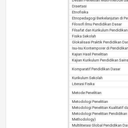
Desain Penelitian Multi-metode d
Disertasi
Etnofisika
Etnopedagogi Berkelanjutan di P
Filosofi Ilmu Pendidikan Dasar
Filsafat dan Kurikulum Pendidikan
Fisika Sekolah
Glokalisasi Praktik Pendidikan Da
Isu-Isu Kontemporer di Pendidika
Kajian Hasil Penelitian
Kajian Kurikulum Pendidikan Sain
Komparatif Pendidikan Dasar
Kurikulum Sekolah
Literasi Fisika
Metode Penelitian
Metodologi Penelitian
Metodologi Penelitian Kualitatif da
Metodologi Penelitian Pendidikan
Methodology)
Multiliterasi Global Pendidikan Da