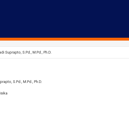
di Suprapto, S.Pd., M.Pd., Ph.D.
prapto, S.Pd., M.Pd., Ph.D.
isika