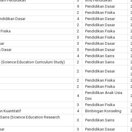
alam Pendidikan
3
Ilmu Pendidikan
9
Pendidikan Dasar
2
Pendidikan Fisika
endidikan Dasar
4
Pendidikan Dasar
2
Pendidikan Dasar
 Fisika
2
Pendidikan Fisika
3
Pendidikan Fisika
sar
3
Pendidikan Dasar
n Dasar
3
Pendidikan Dasar
4
Pendidikan Sains
s (Science Education Curriculum Study)
2
Pendidikan Sains
2
Pendidikan Dasar
2
Pendidikan Fisika
2
Pendidikan Fisika
Pendidikan Anak Usia
4
Dini
3
Pendidikan Fisika
n Kuantitatif
4
Bimbingan Konseling
 Sains (Science Education Research
3
Pendidikan Sains
sar
3
Pendidikan Dasar