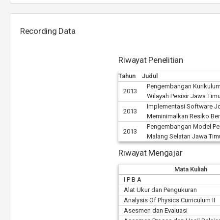
Recording Data
Riwayat Penelitian
Tahun
Judul
Pengembangan Kurikulum 
2013
Wilayah Pesisir Jawa Tim
Implementasi Software J
2013
Meminimalkan Resiko Be
Pengembangan Model Pen
2013
Malang Selatan Jawa Tim
Riwayat Mengajar
Mata Kuliah
I P B A
Alat Ukur dan Pengukuran
Analysis Of Physics Curriculum II
Asesmen dan Evaluasi