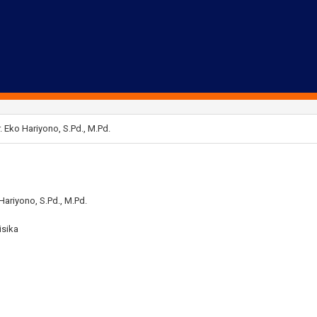
. Eko Hariyono, S.Pd., M.Pd.
 Hariyono, S.Pd., M.Pd.
isika