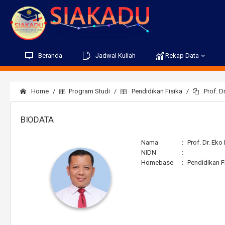
Beranda
Jadwal Kuliah
Rekap Data
Home
Program Studi
Pendidikan Fisika
Prof. Dr
BIODATA
Nama
:
Prof. Dr. Eko
NIDN
:
Homebase
:
Pendidikan F