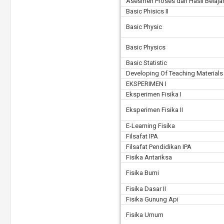
Asesmen Proses dan Hasil Belaja
Basic Phisics II
Basic Physic
Basic Physics
Basic Statistic
Developing Of Teaching Materials 
EKSPERIMEN I
Eksperimen Fisika I
Eksperimen Fisika II
E-Learning Fisika
Filsafat IPA
Filsafat Pendidikan IPA
Fisika Antariksa
Fisika Bumi
Fisika Dasar II
Fisika Gunung Api
Fisika Umum