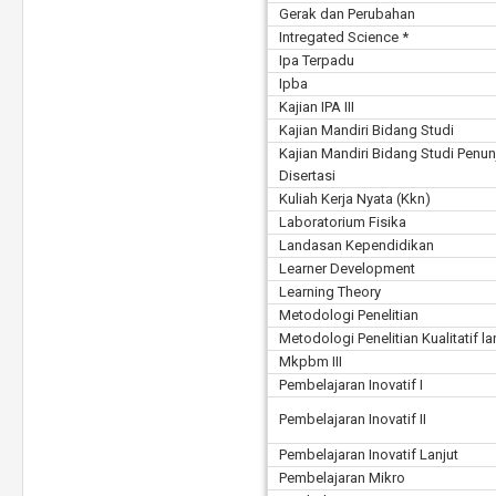
Gerak dan Perubahan
Intregated Science *
Ipa Terpadu
Ipba
Kajian IPA III
Kajian Mandiri Bidang Studi
Kajian Mandiri Bidang Studi Penu
Disertasi
Kuliah Kerja Nyata (Kkn)
Laboratorium Fisika
Landasan Kependidikan
Learner Development
Learning Theory
Metodologi Penelitian
Metodologi Penelitian Kualitatif la
Mkpbm III
Pembelajaran Inovatif I
Pembelajaran Inovatif II
Pembelajaran Inovatif Lanjut
Pembelajaran Mikro