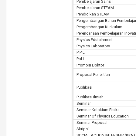
Pembelajaran Sains II
Pembelajaran STEAM
Pendidikan STEAM
Pengembangan Bahan Pembelajar
Pengembangan Kurikulum
Perencanaan Pembelajaran Inovati
Physics Edutainment
Physics Laboratory
P P L
Ppl I
Promosi Doktor
Proposal Penelitian
Publikasi
Publikasi Ilmiah
Seminar
Seminar Kolokium Fisika
Seminar Of Physics Education
Seminar Proposal
Skripsi
SOCIAL ACTION INTERSHIP (KKN)