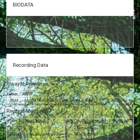
BIODATA
Nama
:
Prof. Dr. I Made Sri Undy Mahardika, M.Pd.
NIDN
:
Homebase
:
Kepelatihan Olahraga
Recording Data
Riwayat Penelitian
Tahun
Judul
Peran
2013
Model Pengembangan Karir Bagi Atlet
Anggota 1
Riwayat Mengajar
Mata Kuliah
SKS
Program Studi
Periode
Pendidikan
Dasar - Dasar Kependidikan
2
Kepelatihan
2025/1