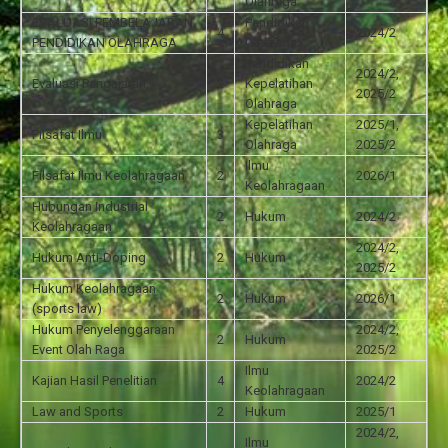
Olahraga
EVALUASI PEMBELAJARAN
Pendidikan
4
2024/2
PENDIDIKAN OLAHRAGA
Olahraga
Pendidikan
2024/2,
Evaluasi Pengajaran
2
Kepelatihan
2025/2
Olahraga
Kepelatihan
2025/1,
Filsafat Ilmu
3
Olahraga
2025/2
Ilmu
Filsafat Ilmu Keolahragaan
2
2026/1
Keolahragaan
Hubungan Industrial
2
Hukum
2024/2
Keolahragaan
2024/2,
Hukum Anti-Doping
2
Hukum
2025/2
Hukum Keolahragaan
2
Hukum
2026/1
(sports law)
Hukum Penyelenggaraan
2024/2,
2
Hukum
Event Olah Raga
2025/2
Ilmu
Kajian Hasil Penelitian
4
2024/2
Keolahragaan
Law and Sports
2
Hukum
2025/1
2024/2,
Ilmu