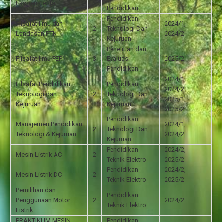
Eksperimental
Pendidikan
Pendidikan
Filsafat Ilmu dan
2024/1,
2
Teknologi Dan
Landasan PTK
2024/2
Kejuruan
Penelitian dan
Filsafat Ilmu PEP
3
Evaluasi
2025/2
Pendidikan
2024/1,
Filsafat Pendidikan
Pendidikan
2024/2,
Teknologi dan
2
Teknologi Dan
2025/1,
Kejuruan
Kejuruan
2025/2
Pendidikan
Manajemen Pendidikan
2024/1,
2
Teknologi Dan
Teknologi & Kejuruan
2024/2
Kejuruan
Pendidikan
2024/2,
Mesin Listrik AC
2
Teknik Elektro
2025/2
Pendidikan
2024/2,
Mesin Listrik DC
2
Teknik Elektro
2025/2
Pemilihan dan
Pendidikan
Penggunaan Motor
2
2024/2
Teknik Elektro
Listrik
PRAKTIKUM MESIN
Pendidikan