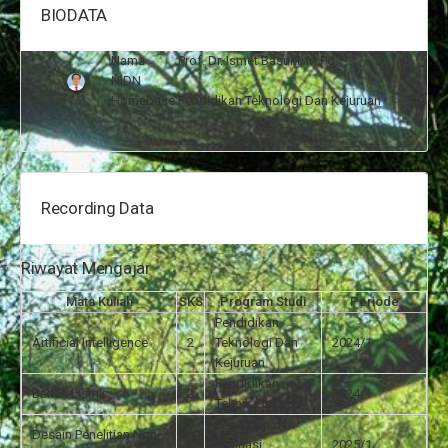
BIODATA
Nama
:
Prof. Dr. Ismet Basuki, M.Pd.
NIDN
:
Homebase
:
Pendidikan Teknologi Dan Kejuruan
Recording Data
Riwayat Mengajar
Mata Kuliah
SKS
Program Studi
Periode
Pendidikan
Artificial Intelligence
2
Teknologi Dan
2024/1
Kejuruan
Pendidikan
Bahan Listrik
2
2024/1
Teknik Elektro
Penelitian dan
Desain Penelitian Non
2
Evaluasi
2025/1