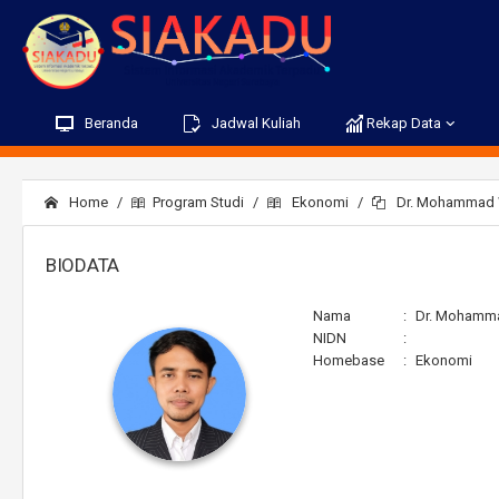
Beranda
Jadwal Kuliah
Rekap Data
Home
Program Studi
Ekonomi
Dr. Mohammad Wa
BIODATA
Nama
:
Dr. Mohammad
NIDN
:
Homebase
:
Ekonomi