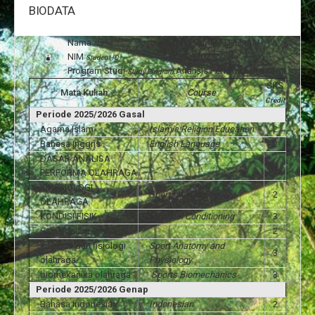
BIODATA
Nama
:
MUHAMMAD ILHAM
Name
NIM
:
25092027009
Student ID
Program Studi
:
Analisis Performa Olahraga
Study Program
SKS
Mata Kuliah
Course
Credit
Periode 2025/2026 Gasal
Agama Islam
Islamic Religion Education
2
Bahasa Inggris
English Language
2
DASAR ANALISA
3
PERFORMA OLAHRAGA
KINESIOLOGI
Sports Kinesiology
2
OLAHRAGA
KONDISI FISIK
Physical Conditioning
3
Sains dalam Olahraga
2
anatomi dan fisiologi
Sport Anatomy and
3
olahraga
Physiology
biomekanika olahraga
Sports Biomechanics
3
Periode 2025/2026 Genap
Bahasa Indonesia
Indonesian
2