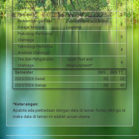
Ilmu Kesehatan
2
Olahraga
Pancasila
Pancasila
2
Perkembangan dan
Development and Motor
3
Belajar Motorik
Learning
Psikologi Performa
3
Olahraga
Teknologi Performa
4
Analisis Olahraga
Tes dan Pengukuran
Sport Test and
4
Olahraga
Measurement*
Semester
SKS
SKS TT
2025/2026 Gasal
20
20
2025/2026 Genap
20
40
*Keterangan:
Apabila ada perbedaan dengan data di laman forlap.dikti.go.id
maka data di laman ini adalah acuan utama.