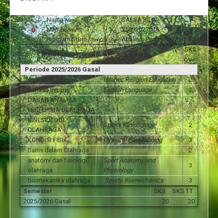
Nama
:
SALSA BILA
Name
NIM
:
25092027016
Student ID
Program Studi
:
Analisis Performa Olahraga
Study Program
SKS
Mata Kuliah
Course
Credit
Periode 2025/2026 Gasal
Agama Islam
Islamic Religion Education
2
Bahasa Inggris
English Language
2
DASAR ANALISA
3
PERFORMA OLAHRAGA
KINESIOLOGI
Sports Kinesiology
2
OLAHRAGA
KONDISI FISIK
Physical Conditioning
3
Sains dalam Olahraga
2
anatomi dan fisiologi
Sport Anatomy and
3
olahraga
Physiology
biomekanika olahraga
Sports Biomechanics
3
Semester
SKS
SKS TT
2025/2026 Gasal
20
20