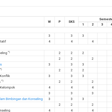
Semest
W
P
SKS
1
2
3
3
3
3
tatif
4
4
4
*)
eling
2
2
2
2
2
2
as
3
3
3
*)
2
2
2
Konflik
3
3
3
*)
k
2
2
2
g Kelompok
4
4
4
3
3
3
alam Bimbingan dan Konseling
3
3
3
2
2
2
nseling
4
4
4