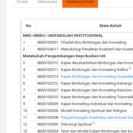
Dosen
Mahasiswa
Kurikulum Prodi
No
Mata Kuliah
MKU /MKDU / MATAKULIAH INSTITUSIONAL
1
8600103001 Filsafat Ilmu Bimbingan dan Konseling
2
8600104017 Metodologi Penelitian Kualitatif dan Kuanti
Matakuliah Pengembangan Kepribadian Inti
3
8600102013 Kajian Akuntanbilitas Bimbingan dan Kons
*)
4
8600102011 Kajian Bimbingan dan Konseling Adiksi
5
8600102014
Kajian Bimbingan dan Konseling Disabilit
6
8600102012 Kajian Bimbingan dan Konseling Keluarga
7
8600103007 Kajian Bimbingan dan Konseling Resolusi 
8
8600103010 Kajian Bimbingan dan Konseling Traumati
9
8600103009 Kajian Konseling Individual dan Konselin
10
8600103006 Model Konseling Spiritual dan Religius
11
8600103008
Pengembangan Kreativitas dan Inovasi D
*)
12
8600103003 Psikologi Spiritual
13
8600103004 Teori dan Model Dalam Bimbingan dan Ko