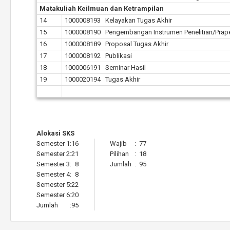
Matakuliah Keilmuan dan Ketrampilan
14
1000008193 Kelayakan Tugas Akhir
15
1000008190 Pengembangan Instrumen Penelitian/Prapen
16
1000008189 Proposal Tugas Akhir
17
1000008192 Publikasi
18
1000006191 Seminar Hasil
19
1000020194 Tugas Akhir
Alokasi SKS
Semester 1
:
16
Wajib
:
77
Semester 2
:
21
Pilihan
:
18
Semester 3
:
8
Jumlah
:
95
Semester 4
:
8
Semester 5
:
22
Semester 6
:
20
Jumlah
:
95