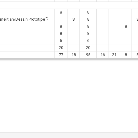
8
8
*)
elitian/Desain Prototipe
8
8
8
8
8
8
8
6
6
20
20
77
18
95
16
21
8