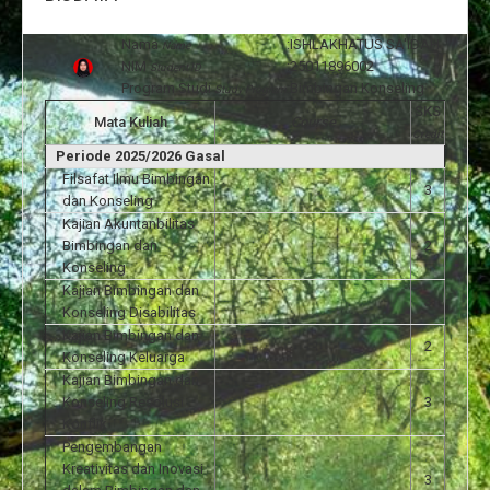
Nama
:
ISHLAKHATUS SA'IDAH
Name
NIM
:
25011896002
Student ID
Program Studi
:
Bimbingan Konseling
Study Program
SKS
Mata Kuliah
Course
Credit
Periode 2025/2026 Gasal
Filsafat Ilmu Bimbingan
3
dan Konseling
Kajian Akuntanbilitas
Bimbingan dan
2
Konseling
Kajian Bimbingan dan
3
Konseling Disabilitas
Kajian Bimbingan dan
2
Konseling Keluarga
Kajian Bimbingan dan
Konseling Resolusi
3
Konflik
Pengembangan
Kreativitas dan Inovasi
3