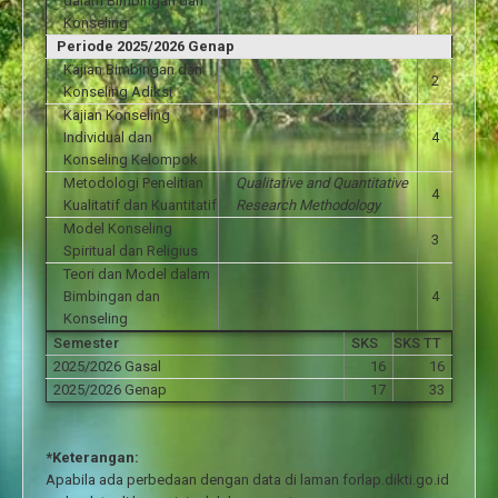
dalam Bimbingan dan
Konseling
Periode 2025/2026 Genap
Kajian Bimbingan dan
2
Konseling Adiksi
Kajian Konseling
Individual dan
4
Konseling Kelompok
Metodologi Penelitian
Qualitative and Quantitative
4
Kualitatif dan Kuantitatif
Research Methodology
Model Konseling
3
Spiritual dan Religius
Teori dan Model dalam
Bimbingan dan
4
Konseling
Semester
SKS
SKS TT
2025/2026 Gasal
16
16
2025/2026 Genap
17
33
*Keterangan:
Apabila ada perbedaan dengan data di laman forlap.dikti.go.id