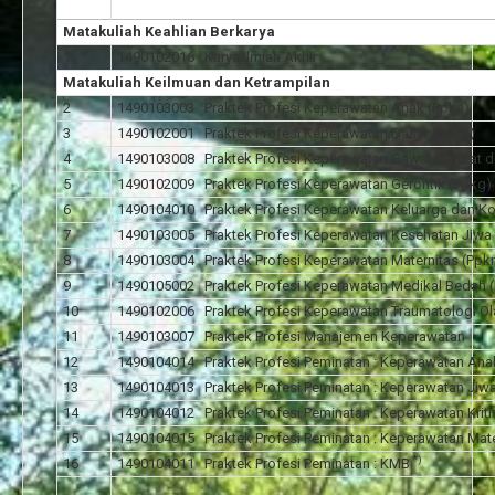
Matakuliah Keahlian Berkarya
1
1490102016 Karya Ilmiah Akhir
Matakuliah Keilmuan dan Ketrampilan
2
1490103003 Praktek Profesi Keperawatan Anak (Ppka)
3
1490102001 Praktek Profesi Keperawatan Dasar (Ppkd)
4
1490103008 Praktek Profesi Keperawatan Gawat Darurat da
5
1490102009 Praktek Profesi Keperawatan Gerontik (Ppkg)
6
1490104010 Praktek Profesi Keperawatan Keluarga dan Ko
7
1490103005 Praktek Profesi Keperawatan Kesehatan Jiwa 
8
1490103004 Praktek Profesi Keperawatan Maternitas (Ppk
9
1490105002 Praktek Profesi Keperawatan Medikal Bedah 
10
1490102006 Praktek Profesi Keperawatan Traumatologi Ol
11
1490103007 Praktek Profesi Manajemen Keperawatan
12
1490104014 Praktek Profesi Peminatan : Keperawatan Ana
13
1490104013 Praktek Profesi Peminatan : Keperawatan Jiw
14
1490104012 Praktek Profesi Peminatan : Keperawatan Kriti
15
1490104015 Praktek Profesi Peminatan : Keperawatan Mate
*)
16
1490104011 Praktek Profesi Peminatan : KMB