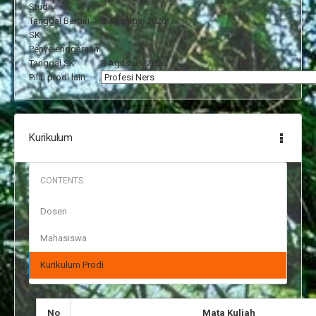
Studi
Tanggal Berdiri
:
8 Agustus, 2026
SK
:
Penyelenggaraan
Tanggal SK
:
8 Agustus, 2026
Pilih prodi lain
:
Kurikulum
Dosen
Mahasiswa
Kurikulum Prodi
No
Mata Kuliah