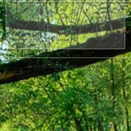
Alokasi SKS
Semester 1
:
18
Wajib
:
32
Semester 2
:
34
Pilihan
:
20
Jumlah
:
52
Jumlah
:
52
© 2026. Develop BY PPTIx UNESA TEAM