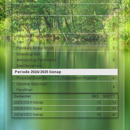
instrumen
Penelitian dan
3
Pengembangan/R&D
Perbandingan
Kurikulum Pendidikan
3
Seni
Psikologi Pendidikan
3
Seni
Publikasi Artikel Ilmiah
3
Sosiologi dan
Antropologi Pendidikan
3
Seni Nusantara
Periode 2024/2025 Genap
Proposal Disertasi
Dissertation Proposal
6
Seminar data hasil
4
Penelitian
Semester
SKS
SKS TT
2023/2024 Genap
13
13
2024/2025 Gasal
20
33
2024/2025 Genap
10
43