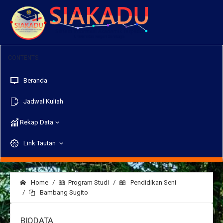
Beranda
Jadwal Kuliah
Rekap Data
Link Tautan
Home
Program Studi
Pendidikan Seni
Bambang Sugito
BIODATA