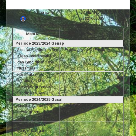
Nama
:
BAMBANG SUGITO
Name
NIM
:
23021666006
Student ID
Program Studi
:
Pendidikan Seni
Study Program
SKS
Mata Kuliah
Course
Credit
Periode 2023/2024 Genap
Filsafat Pendidikan Seni
Philosophy of Art Education
3
Kajian Interdisiplin Seni
dan Pendidikan Seni
3
Nusantara
Konstruksi Teori
3
Pendidikan Seni
Metodologi Penelitian
4
Pendidikan Seni
Periode 2024/2025 Gasal
Analisis Perbandingan
Ideologi Pendidikan
3
Seni
Analisis data dan
pengembangan
2