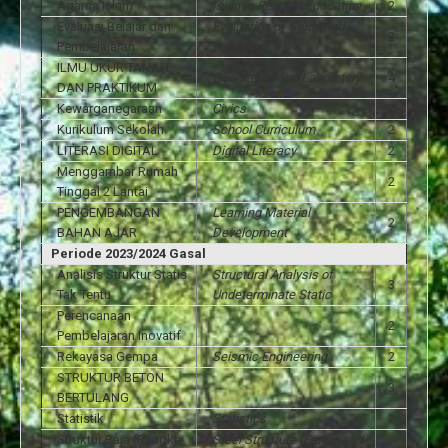
Agama Islam
Islamic Religion Education
2
Evaluasi Belajar dan
Evaluation of Study and
2
Pembelajaran
Learning
ILMU UKUR TANAH
Geomatics and Laboratory
4
DAN PRAKTIKUM
Kewarganegaraan
Civics
2
Kurikulum Sekolah
School Curriculum
2
LITERASI DIGITAL
Digital Literacy
2
Menggambar Rumah
2
Tinggal 2 Lantai
PENGEMBANGAN
Learning Material
2
BAHAN AJAR
Development
Periode 2023/2024 Gasal
Analisis Struktur Statis
Structural Analysis of
3
Tak Tentu
Undeterminate Static
Perencanaan
2
Pembelajaran Inovatif
Rekayasa Gempa
Seismic Engineering
2
STRUKTUR BETON
3
BERTULANG
Statistik
Statistics
2
Struktur Baja (Rangka
Steel Structure (Frame and