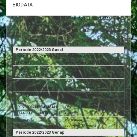
BIODATA
Nama
:
TRI ASTUTI KUSUMANINGRUM
Name
NIM
:
22050534023
Student ID
Program Studi
:
Pendidikan Teknik Bangunan
Study Program
SKS
Mata Kuliah
Course
Credit
Periode 2022/2023 Gasal
Analisis Struktur Statis
Structural Analysis of
3
Tertentu
Determinate Static
Bahasa Indonesia
Indonesian
2
DASAR KEPENDIDIKAN
Basic of Education
2
Konstruksi Bangunan
Building Construction
2
Matematika Terapan
Applied Mathematics
3
Menggambar Bangunan
Technical Drawing of Civil
3
Sipil
Structure
PENDIDIKAN JASMANI
Physical Education and
2
DAN KEBUGARAN
Fitness
Pancasila
Pancasila
2
Teori Belajar
Learning Theories
2
Periode 2022/2023 Genap