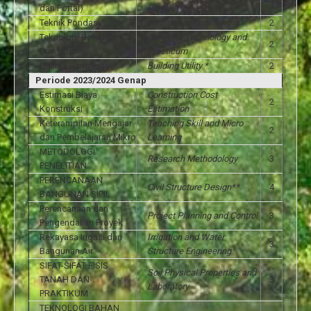
3
dan Portal)
Portal)
Teknik Pondasi
Foundation Engineering
2
Teknologi Beton dan
Concrete Technology and
2
Praktikum
Practicum
Utilitas Bangunan
Building Utility *
2
Periode 2023/2024 Genap
Estimasi Biaya
Construction Cost
2
Konstruksi
Estimation
Keterampilan Mengajar
Teaching Skill and Micro
2
dan Pembelajaran Mikro
Learning
METODOLOGI
Research Methodology
3
PENELITIAN
PERENCANAAN
Civil Structure Design**
4
BANGUNAN SIPIL
Perencanaan dan
Project Planning and Control
3
Pengendalian Proyek
Rekayasa Irigasi dan
Irrigation and Water
3
Bangunan Air
Structure Engineering
SIFAT-SIFAT FISIS
Soil Physical Properties and
TANAH DAN
3
Laboratory
PRAKTIKUM
TEKNOLOGI BAHAN