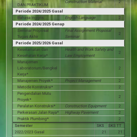
Construction Material
2
DAN PRAKTIKUM
Periode 2024/2025 Gasal
Bahasa Inggris
English Language
2
Periode 2024/2025 Genap
Seminar Proposal
Final Assignment Proposal
2
Tugas Akhir
Seminar
Periode 2025/2026 Gasal
Keselamatan dan
Health and Work Safety and
2
Kesehatan Kerja*
Law Employment
Manajemen
Laboratorium/Bengkel
2
Kerja*
Manajemen Proyek*
Project Management
2
Metode Konstruksi*
2
Pengendalian Mutu
2
Proyek*
Peralatan Konstruksi*
Construction Equipment
2
Perkerasan Jalan Raya*
Highway Pavement
2
Praktik Plumbing*
2
Semester
SKS
SKS TT
2022/2023 Gasal
21
21