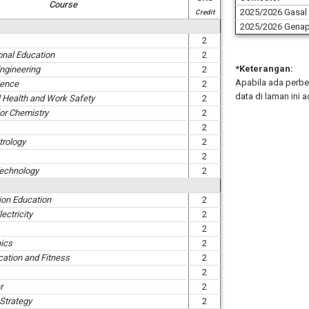
Course
2025/2026 Gasal
Credit
2025/2026 Gena
2
onal Education
2
*Keterangan:
Engineering
2
Apabila ada perbe
ience
2
data di laman ini 
 Health and Work Safety
2
for Chemistry
2
2
trology
2
2
echnology
2
ion Education
2
ectricity
2
2
ics
2
cation and Fitness
2
2
r
2
 Strategy
2