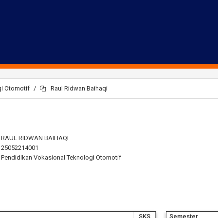
i Otomotif
Raul Ridwan Baihaqi
RAUL RIDWAN BAIHAQI
25052214001
Pendidikan Vokasional Teknologi Otomotif
SKS
Semester