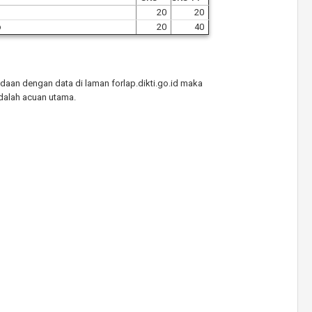
20
20
p
20
40
daan dengan data di laman forlap.dikti.go.id maka
adalah acuan utama.