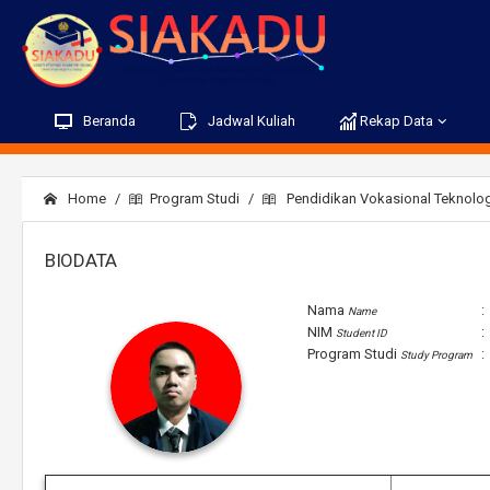
Beranda
Jadwal Kuliah
Rekap Data
Home
Program Studi
Pendidikan Vokasional Teknolog
BIODATA
Nama
:
Name
NIM
:
Student ID
Program Studi
:
Study Program