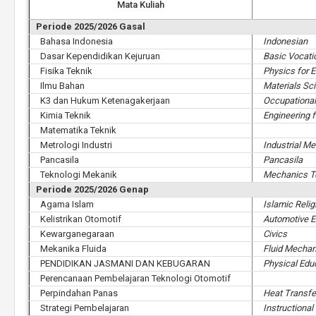
Mata Kuliah
Periode 2025/2026 Gasal
Bahasa Indonesia
Indonesian
Dasar Kependidikan Kejuruan
Basic Vocati
Fisika Teknik
Physics for 
Ilmu Bahan
Materials Sc
K3 dan Hukum Ketenagakerjaan
Occupational
Kimia Teknik
Engineering 
Matematika Teknik
Metrologi Industri
Industrial Me
Pancasila
Pancasila
Teknologi Mekanik
Mechanics T
Periode 2025/2026 Genap
Agama Islam
Islamic Relig
Kelistrikan Otomotif
Automotive El
Kewarganegaraan
Civics
Mekanika Fluida
Fluid Mechan
PENDIDIKAN JASMANI DAN KEBUGARAN
Physical Edu
Perencanaan Pembelajaran Teknologi Otomotif
Perpindahan Panas
Heat Transfe
Strategi Pembelajaran
Instructional