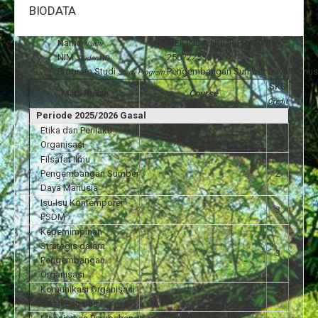
BIODATA
Nama
:
MEILINDA NUUR PRATIWI
Name
NIM
:
25072255015
Student ID
Program Studi
:
Pengembangan Sumber Daya Manus
Study Program
SKS
Mata Kuliah
Course
Credit
Periode 2025/2026 Gasal
Etika dan Perilaku
2
Organisasi
Filsafat Ilmu
Pengembangan Sumber
2
Daya Manusia
Isu-Isu Kontemporer
3
PSDM
Kepemimpinan
Strategis dalam
3
Pengembangan
Organisasi
Komunikasi Organisasi
2
dan Negosiasi