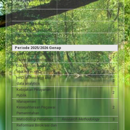
Manajemen Perubahan
2
dan Inovasi Organisasi
Sistem Informasi SDM
2
dan Kinerja Organisasi
Sistem Pelatihan dan
2
Pengembangan SDM
Teori Pengembangan
3
SDM
Periode 2025/2026 Genap
Artificial Intelligence in
2
Talent Management
Data Driven Decision
2
Making in HRD
HRD technology and
2
data analytics
Kebijakan Pelayanan
2
Publik
Manajemen
Kesejahteraan Pegawai
2
Pemerintahan
Metodologi Penelitian
Research Methodology
3
Reformasi Birokrasi dan